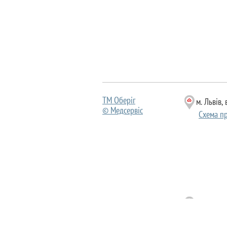
ТМ Оберіг
м. Львів,
© Медсервіс
Схема пр
(Cклад) 7
© Вікторія
Схема пр