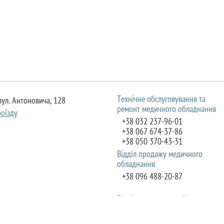
Технічне обслуговування та
 вул. Антоновича, 128
ремонт медичного обладнання
оїзду
+38 032 237-96-01
+38 067 674-37-86
+38 050 370-43-31
Відділ продажу медичного
обладнання
+38 096 488-20-87
Відділ продажу розхідних
9039 м.Львів, вул. Шевченка 120
матеріалів
оїзду
+38 067 344-25-79