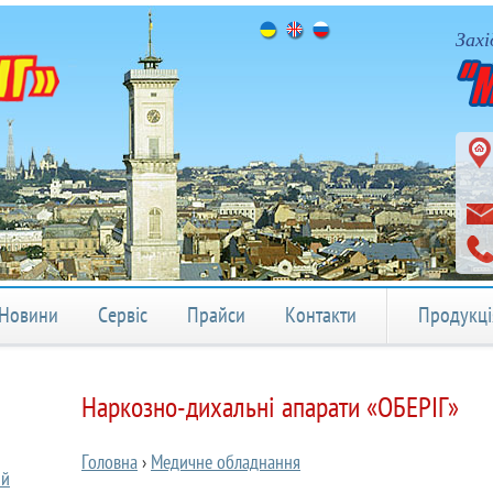
Захі
Новини
Сервіс
Прайси
Контакти
Продукц
Наркозно-дихальні апарати «ОБЕРІГ»
Головна
›
Медичне обладнання
ий