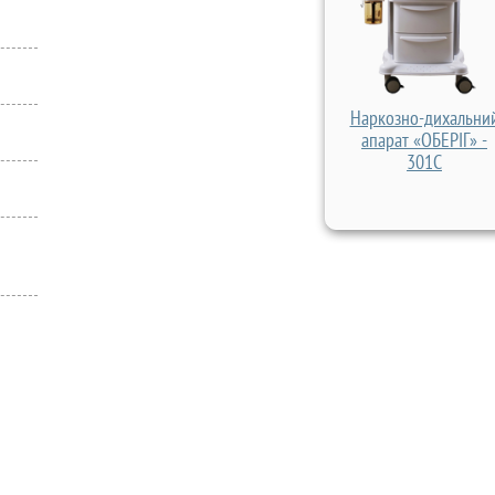
Наркозно-дихальни
апарат «ОБЕРІГ» -
301С