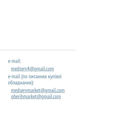
e-mail:
medserv4@gmail.com
e-mail (по питаннях купівлі
обладнання):
medservmarket@gmail.com
oberihmarket@gmail.com