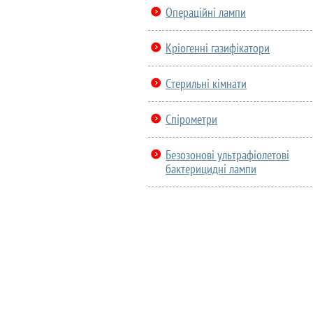
Операційні лампи
Кріогенні газифікатори
Стерильні кімнати
Спірометри
Безозонові ультрафіолетові
бактерицидні лампи