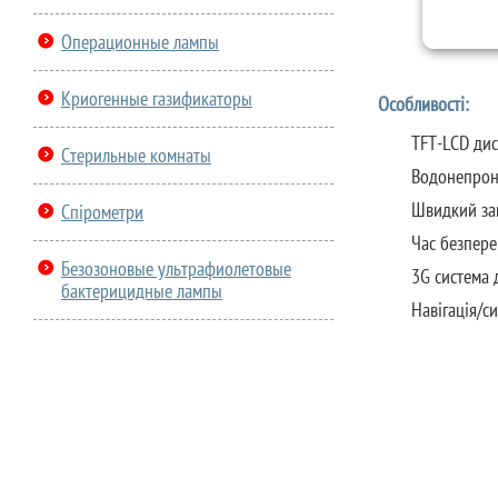
Операционные лампы
Криогенные газификаторы
Особливості:
TFT-LCD дис
Стерильные комнаты
Водонепрони
Швидкий зап
Спірометри
Час безпере
Безозоновые ультрафиолетовые
3G система 
бактерицидные лампы
Навігація/с