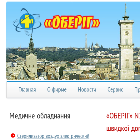
Главная
О фирме
Новости
Сервис
Пр
Медичне обладнання
«ОБЕРІГ» N3
швидкої до
Стерилизатор воздух электрический