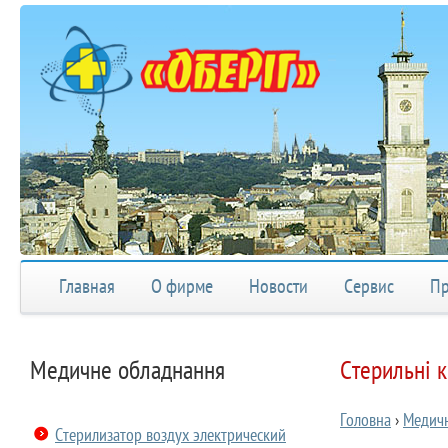
Главная
О фирме
Новости
Сервис
Пр
Медичне обладнання
Стерильні 
Головна
›
Медич
Стерилизатор воздух электрический