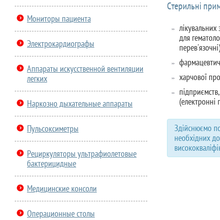
Стерильні прим
Мониторы пациента
лікувальних 
для гематоло
Электрокардиографы
перев'язочні)
фармацевтичн
Аппараты искусственной вентиляции
харчової про
легких
підприємств,
(електронні 
Наркозно дыхательные аппараты
Здійснюємо по
Пульсоксиметры
необхідних до
висококваліфі
Рециркуляторы ультрафиолетовые
бактерицидные
Медицинские консоли
Операционные столы