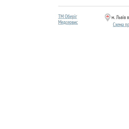
ТМ Оберіг
м. Львів 
Медсервис
Схема п
м. Львів 
© Вікторія
Схема п