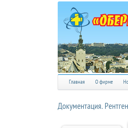
Главная
О фирме
Но
Документация. Рентге