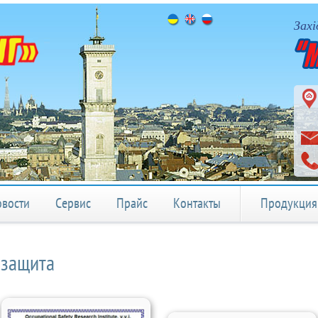
Захі
вости
Сервис
Прайс
Контакты
Продукци
нзащита