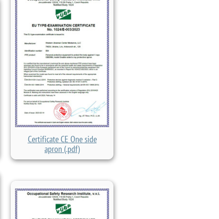
Certificate CE One side
apron (.pdf)