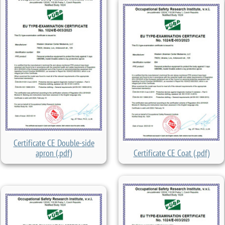
Certificate CE Double-side
apron (.pdf)
Certificate CE Coat (.pdf)