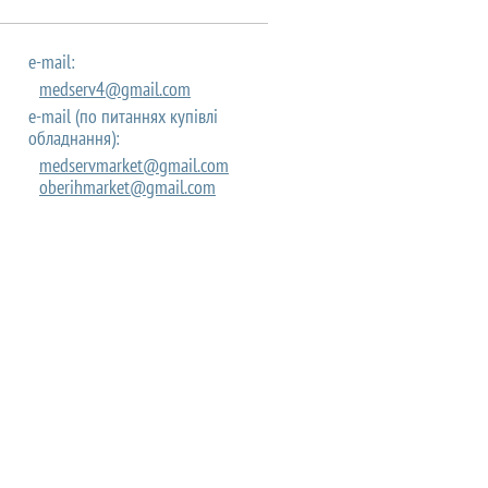
e-mail:
medserv4@gmail.com
e-mail (по питаннях купівлі
обладнання):
medservmarket@gmail.com
oberihmarket@gmail.com