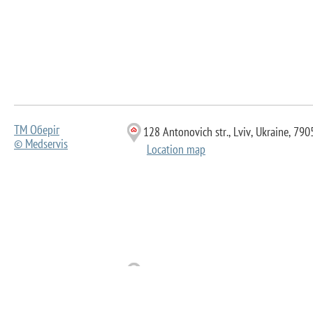
ТМ Оберіг
128 Antonovich str., Lviv, Ukraine, 790
© Medservis
Location map
120 Shevchenka str., Lviv, Ukraine, 79
© Вікторія
Location map