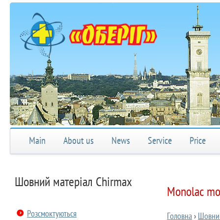
Main
About us
News
Service
Price
Шовний матеріал Chirmax
Monolac mo
Розсмоктуються
Головна
›
Шовний