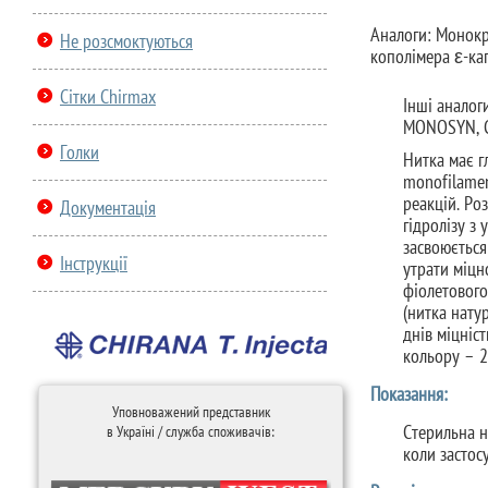
Аналоги: Монокр
Не розсмоктуються
кополімера ε-ка
Сітки Chirmax
Інші анало
MONOSYN, 
Голки
Нитка має г
monofilamen
реакцій. Роз
Документація
гідролізу з
засвоюється
Інструкції
утрати міцн
фіолетового
(нитка нату
днів міцніс
кольору – 2
Показання:
Уповноважений представник
Стерильна н
в Україні / служба споживачів:
коли застос