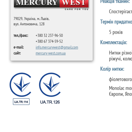
Реакція тканин:
Спостерігає
79029, Україна, м. Львів,
Термін придатно
вул. Антоновича, 128
5 років
тел./факс:
+380 32 237-96-50
+380 67 374-59-52
Комплектація:
e-mail:
info.mercurywest@gmail.com
Нитки різно
сайт:
mercury-west.com.ua
ріжучі, колю
Колір нитки:
фіолетового
Monolac mon
Європи, Япо