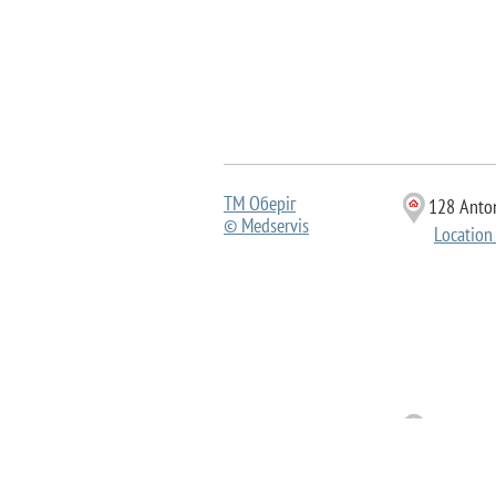
ТМ Оберіг
128 Anton
© Medservis
Location
120 Shevc
© Вікторія
Location