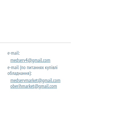
e-mail:
medserv4@gmail.com
e-mail (по питаннях купівлі
обладнання):
medservmarket@gmail.com
oberihmarket@gmail.com