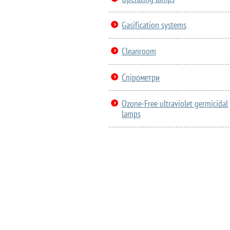
Gasification systems
Cleanroom
Спірометри
Ozone-Free ultraviolet germicidal
lamps