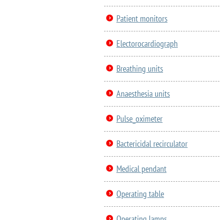
Patient monitors
Electorocardiograph
Breathing units
Anaesthesia units
Pulse_oximeter
Bactericidal recirculator
Medical pendant
Operating table
Operating lamps