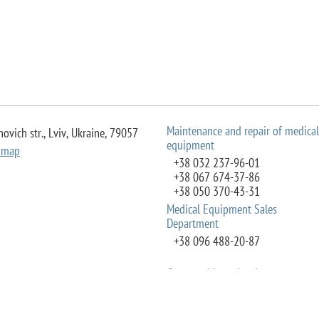
Maintenance and repair of medical
ovich str., Lviv, Ukraine, 79057
equipment
 map
+38 032 237-96-01
+38 067 674-37-86
+38 050 370-43-31
Medical Equipment Sales
Department
+38 096 488-20-87
Consumables sales department
henka str., Lviv, Ukraine, 79037
+38 067 344-25-79
 map
+38 067 480-84-08